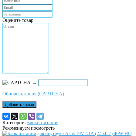
Оцените товар
→
Обновить капчу (CAPTCHA)
Добавить отзыв
Категории:
Блоки питания
Рекомендуем посмотреть