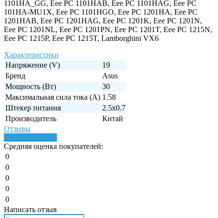
1101HA_GG, Eee PC 1101HAB, Eee PC 1101HAG, Eee PC
101HA-MU1X, Eee PC 1101HGO, Eee PC 1201HA, Eee PC
1201HAB, Eee PC 1201HAG, Eee PC 1201K, Eee PC 1201N,
Eee PC 1201NL, Eee PC 1201PN, Eee PC 1201T, Eee PC 1215N,
Eee PC 1215P, Eee PC 1215T, Lamborghini VX6
Характеристики
Напряжение (V)
19
Бренд
Asus
Мощность (Вт)
30
Максимальная сила тока (A)
1.58
Штекер питания
2.5x0.7
Производитель
Китай
Отзывы
Написать отзыв
Средняя оценка покупателей:
0
0
0
0
0
Написать отзыв