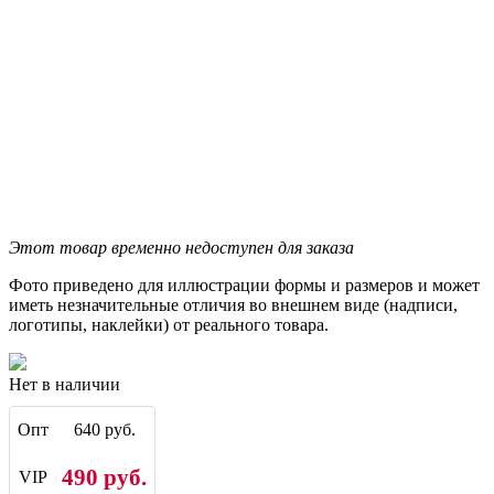
Этот товар временно недоступен для заказа
Фото приведено для иллюстрации формы и размеров и может
иметь незначительные отличия во внешнем виде (надписи,
логотипы, наклейки) от реального товара.
Нет в наличии
Опт
640 руб.
490 руб.
VIP