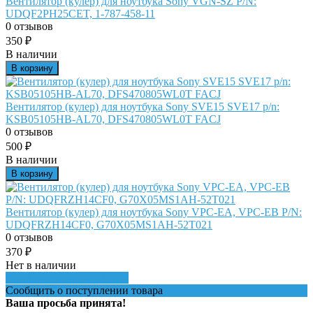
Вентилятор (кулер) для ноутбука Sony VGN-SZ P/N:
UDQF2PH25CET, 1-787-458-11
0 отзывов
350
₽
В наличии
В корзину
Вентилятор (кулер) для ноутбука Sony SVE15 SVE17 p/n:
KSB05105HB-AL70, DFS470805WL0T FACJ
0 отзывов
500
₽
В наличии
В корзину
Вентилятор (кулер) для ноутбука Sony VPC-EA, VPC-EB P/N:
UDQFRZH14CF0, G70X05MS1AH-52T021
0 отзывов
370
₽
Нет в наличии
Сообщить о поступлении
Сообщить о поступлении товара
Ваша просьба принята!