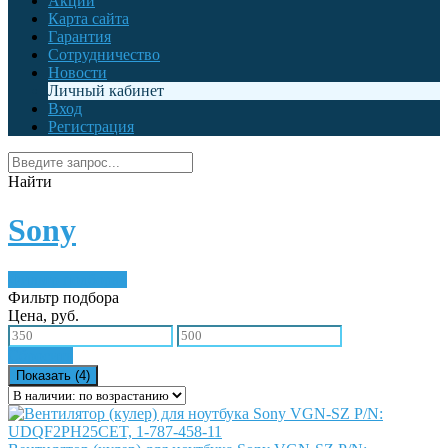
Акции
Карта сайта
Гарантия
Сотрудничество
Новости
Личный кабинет
Вход
Регистрация
Найти
Sony
Фильтр подбора
4
Фильтр подбора
Цена, руб.
Сбросить
Показать (
4
)