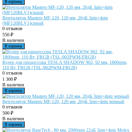
В корзину
Вентилятор Mastero MF-120, 120 мм, 20дБ 3pin+4pin
(MF120BLV1)синий
0 отзывов
550
₽
В наличии
В корзину
Кулер для процессора TESLA SHADOW 902, 92 мм, 1800rpm,
110 Вт, FRGB (TSL-902PWM-FRGB)
0 отзывов
1 300
₽
В наличии
В корзину
Вентилятор Mastero MF-120, 120 мм, 20дБ 3pin+4pin черный
0 отзывов
500
₽
В наличии
В корзину