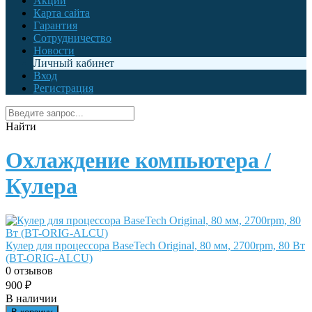
Акции
Карта сайта
Гарантия
Сотрудничество
Новости
Личный кабинет
Вход
Регистрация
Найти
Охлаждение компьютера /
Кулера
Кулер для процессора BaseTech Original, 80 мм, 2700rpm, 80 Вт
(BT-ORIG-ALCU)
0 отзывов
900
₽
В наличии