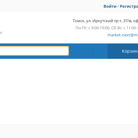
Войти
/
Регистр
Томск, ул. Иркутский тр-т, 37/в, оф
Пн-Пт: с 9:00-19:00, Сб-Вс: с 11:00-
сы
market-next@ma
Корзин