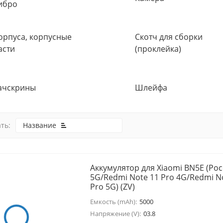
ибро
орпуса, корпусные
Скотч для сборки
асти
(проклейка)
ачскрины
Шлейфа
ть:
Название
Аккумулятор для Xiaomi BN5E (Poc
5G/Redmi Note 11 Pro 4G/Redmi N
Pro 5G) (ZV)
покупателей
Емкость (mAh):
5000
Напряжение (V):
03.8