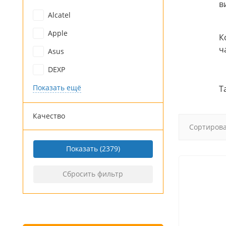
в
Alcatel
Apple
К
ч
Asus
DEXP
Показать ещё
Т
Качество
Сортирова
Показать
Сбросить фильтр