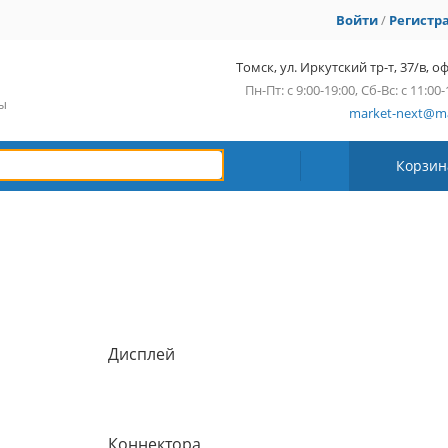
Войти
/
Регистр
Томск, ул. Иркутский тр-т, 37/в, оф
Пн-Пт: с 9:00-19:00, Сб-Вс: с 11:00-
сы
market-next@ma
Корзин
Дисплей
Коннектора