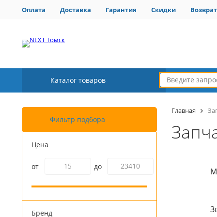
Оплата
Доставка
Гарантия
Скидки
Возврат
Каталог товаров
Главная
За
Фильтр подбора
Запч
Цена
от
до
М
З
Бренд