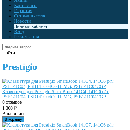
Акции
Карта сайта
Гарантия
Сотрудничество
Новости
Личный кабинет
Вход
Регистрация
Найти
Prestigio
Клавиатура для Prestigio SmartBook 141C4, 141C6 p/n:
PSB141C04, PSB141C04CGH_MG, PSB141C04CGP
0 отзывов
1 300
₽
В наличии
В корзину