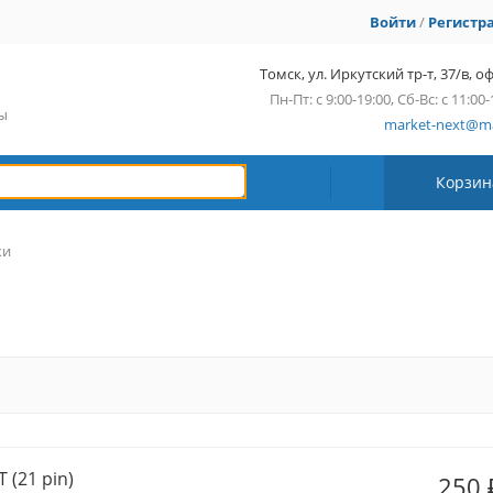
Войти
/
Регистр
Томск, ул. Иркутский тр-т, 37/в, оф
Пн-Пт: с 9:00-19:00, Сб-Вс: с 11:00-
сы
market-next@ma
Корзин
ки
 (21 pin)
250