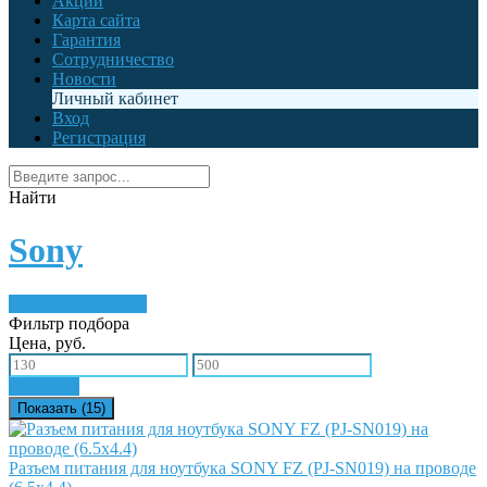
Акции
Карта сайта
Гарантия
Сотрудничество
Новости
Личный кабинет
Вход
Регистрация
Найти
Sony
Фильтр подбора
15
Фильтр подбора
Цена, руб.
Сбросить
Показать (
15
)
Разъем питания для ноутбука SONY FZ (PJ-SN019) на проводе