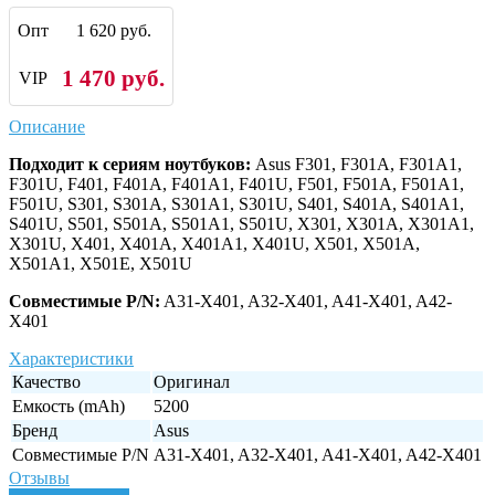
Опт
1 620 руб.
1 470 руб.
VIP
Описание
Подходит к сериям ноутбуков:
Asus F301, F301A, F301A1,
F301U, F401, F401A, F401A1, F401U, F501, F501A, F501A1,
F501U, S301, S301A, S301A1, S301U, S401, S401A, S401A1,
S401U, S501, S501A, S501A1, S501U, X301, X301A, X301A1,
X301U, X401, X401A, X401A1, X401U, X501, X501A,
X501A1, X501E, X501U
Совместимые P/N:
A31-X401, A32-X401, A41-X401, A42-
X401
Характеристики
Качество
Оригинал
Емкость (mAh)
5200
Бренд
Asus
Совместимые P/N
A31-X401, A32-X401, A41-X401, A42-X401
Отзывы