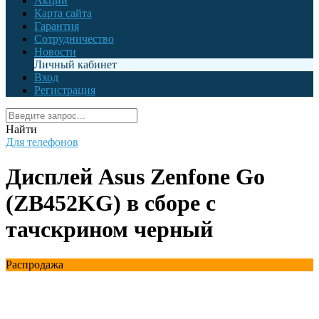
Акции
Карта сайта
Гарантия
Сотрудничество
Новости
Личный кабинет
Вход
Регистрация
Найти
Для телефонов
Дисплей Asus Zenfone Go
(ZB452KG) в сборе с
тачскрином черный
Распродажа