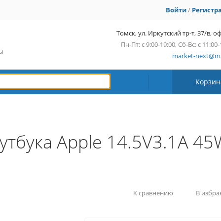
Войти
/
Регистр
Томск, ул. Иркутский тр-т, 37/в, оф
Пн-Пт: с 9:00-19:00, Сб-Вс: с 11:00-
сы
market-next@ma
Корзин
утбука Apple 14.5V3.1A 45
К сравнению
В избра