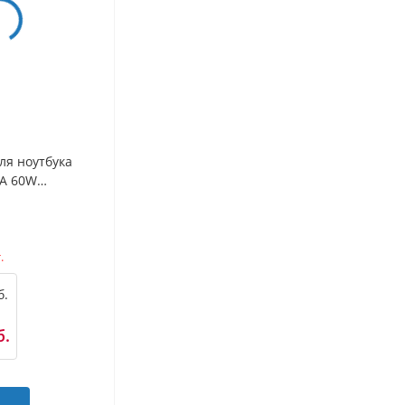
ля ноутбука
5A 60W
.
б.
б.